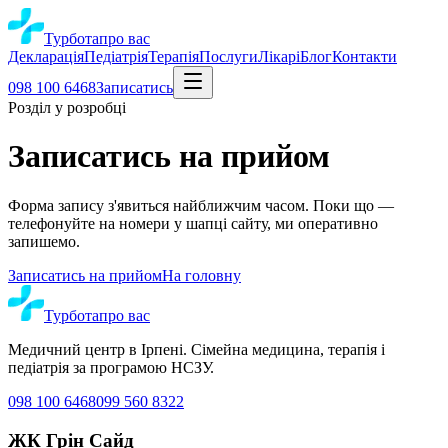
Турбота
про вас
Декларація
Педіатрія
Терапія
Послуги
Лікарі
Блог
Контакти
098 100 6468
Записатись
Розділ у розробці
Записатись на прийом
Форма запису з'явиться найближчим часом. Поки що —
телефонуйте на номери у шапці сайту, ми оперативно
запишемо.
Записатись на прийом
На головну
Турбота
про вас
Медичний центр в Ірпені
. Сімейна медицина, терапія і
педіатрія за програмою НСЗУ.
098 100 6468
099 560 8322
ЖК Грін Сайд